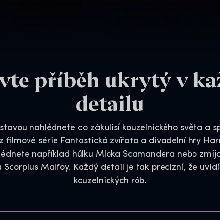
vte příběh ukrytý v k
detailu
ýstavou nahlédnete do zákulisí kouzelnického světa a sp
 z filmové série Fantastická zvířata a divadelní hry Har
ohlédnete například hůlku Mloka Scamandera nebo zmijo
a Scorpius Malfoy. Každý detail je tak precizní, že uvidí
kouzelnických rób.