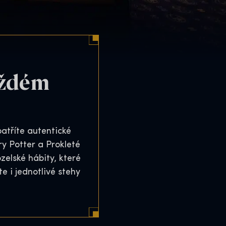
aždém
atříte autentické
ry Potter a Prokleté
zelské hábity, které
te i jednotlivé stehy