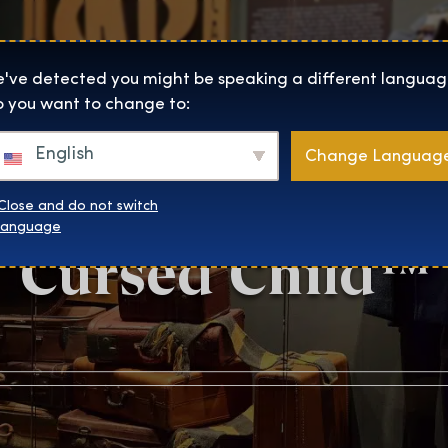
Lokality
O Nás
Naku
The Exhibition home page
've detected you might be speaking a different languag
 you want to change to:
English
Change Languag
sts™ and Harry 
Close and do not switch
language
Cursed Child™