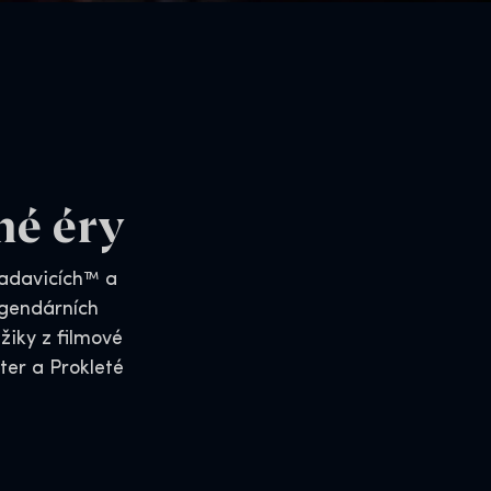
né éry
radavicích™ a
egendárních
žiky z filmové
ter a Prokleté