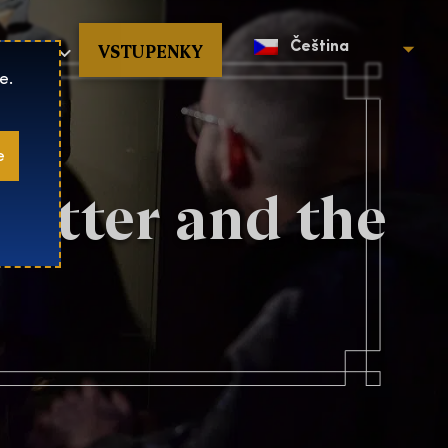
povat
VSTUPENKY
Čeština
e.
e
Potter and the