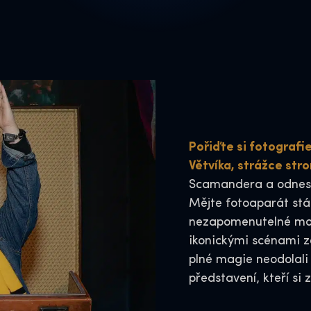
Pořiďte si fotografi
Větvíka, strážce str
Scamandera a odneste
Mějte fotoaparát stá
nezapomenutelné mom
ikonickými scénami z
plné magie neodolali 
představení, kteří si 