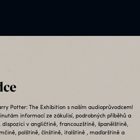
dce
Harry Potter: The Exhibition s naším audioprůvodcem!
 minutám informací ze zákulisí, podrobných příběhů a
dispozici v angličtině, francouzštině, španělštině,
mčině, polštině, čínštině, italštině , maďarštině a