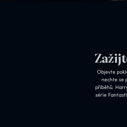
Zažij
Objevte pokl
nechte se 
příběhů. Harr
série Fantast