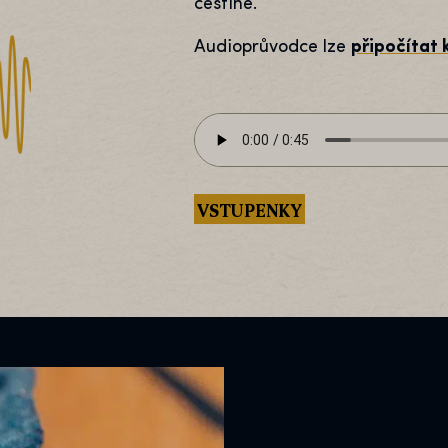
češtině.
Audioprůvodce lze
připočítat 
VSTUPENKY