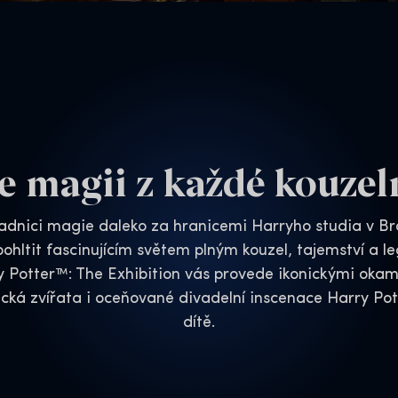
te magii z každé kouzel
adnici magie daleko za hranicemi Harryho studia v B
pohltit fascinujícím světem plným kouzel, tajemství a l
y Potter™: The Exhibition vás provede ikonickými okam
ická zvířata i oceňované divadelní inscenace Harry Pot
dítě.