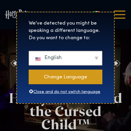
Italiano
Harry Potter™: The Exhibi
We've detected you might be
speaking a different language.
Do you want to change to:
English
Fantastic
Beasts™ and
Change Language
Harry Potter and
Close and do not switch language
the Cursed
Child™