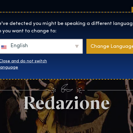
Sedi
Informazioni su
Negozio
The Exhibition home page
've detected you might be speaking a different languag
 you want to change to:
English
Change Languag
Close and do not switch
language
Redazione