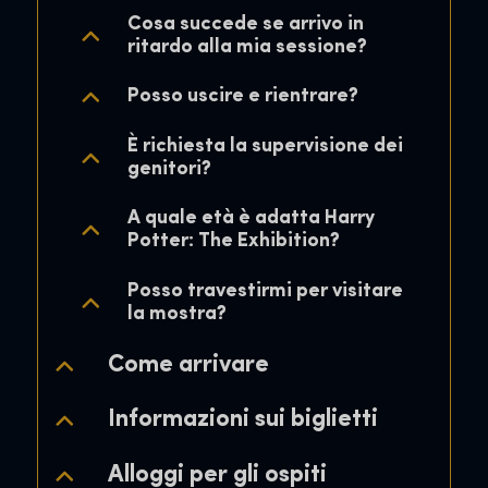
Informazioni sui biglietti
Informazioni sui biglietti
Informazioni sui biglietti
Cosa succede se arrivo in
ritardo alla mia sessione?
Alloggi per gli ospiti
Alloggi per gli ospiti
Alloggi per gli ospiti
Posso uscire e rientrare?
Informazioni sulla mostra
Informazioni sulla mostra
Informazioni sulla mostra
È richiesta la supervisione dei
genitori?
A quale età è adatta Harry
Potter: The Exhibition?
Posso travestirmi per visitare
la mostra?
Come arrivare
Informazioni sui biglietti
Alloggi per gli ospiti