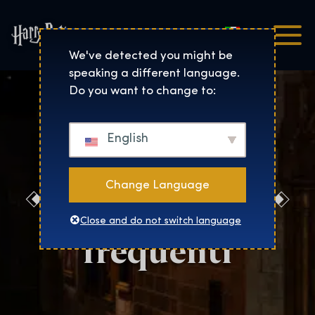
Italiano
Harry Potter™: The Exhibi
We've detected you might be
speaking a different language.
Do you want to change to:
English
Change Language
Domande
Close and do not switch language
frequenti