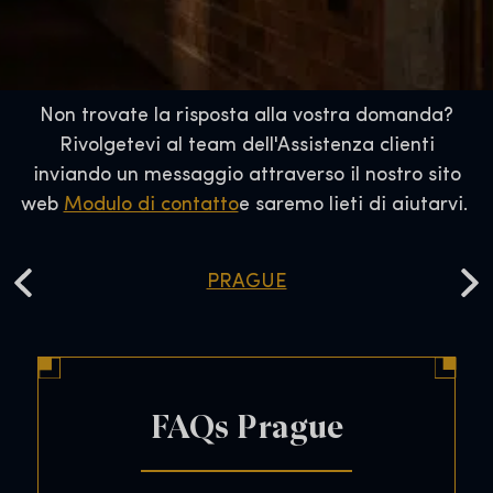
Non trovate la risposta alla vostra domanda?
Rivolgetevi al team dell'Assistenza clienti
inviando un messaggio attraverso il nostro sito
web
Modulo di contatto
e saremo lieti di aiutarvi.
PRAGUE
FAQs Brussels
FAQs Sydney
FAQs Denver
FAQs Prague