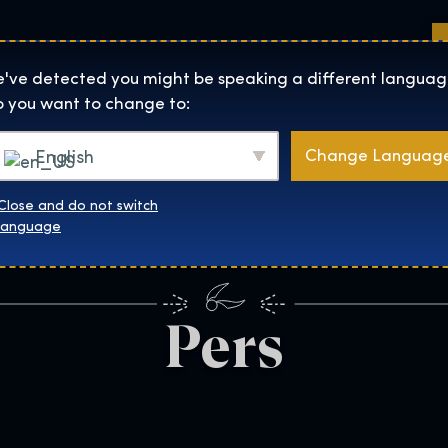
Locaties
Over
Shop
De Tentoonstelling homepage
've detected you might be speaking a different languag
 you want to change to:
Change Languag
English
Close and do not switch
language
Pers