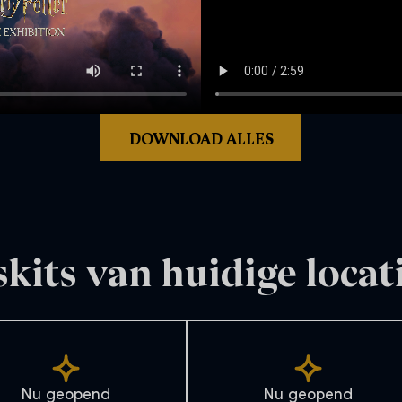
DOWNLOAD ALLES
skits van huidige locat
Nu geopend
Nu geopend