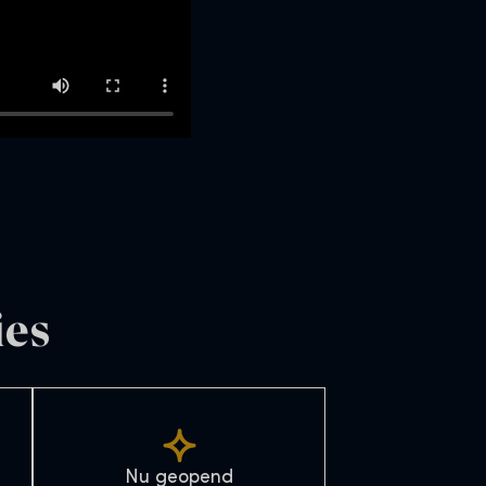
ies
Nu geopend