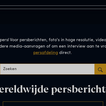
rs! Voor persberichten, foto's in hoge resolutie, vide
andere media-aanvragen of om een interview aan te v
persafdeling
direct.
Zoeken…
reldwijde persberich