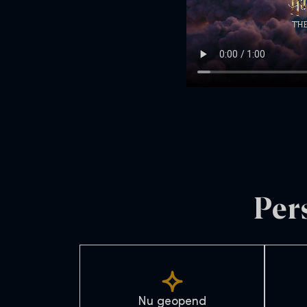
Per
Nu geopend