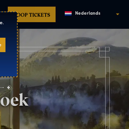
KOOP TICKETS
Nederlands
e.
e
zoek