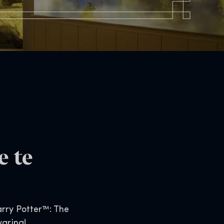
e te
arry Potter™: The
varing!