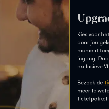
Upgra
Kies voor he
door jou ge
moment toeg
ingang. Daar
exclusieve V
Bezoek de
t
meer te wete
ticketpakket 