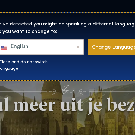
Locaties
Over
Shop
De Tentoonstelling homepage
've detected you might be speaking a different languag
 you want to change to:
English
Change Languag
Close and do not switch
language
l meer uit je be