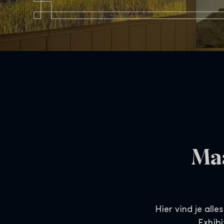
Maa
Hier vind je all
Exhibi