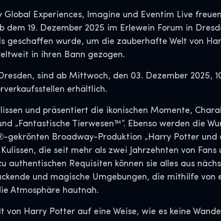
 Global Experiences, Imagine und Eventim Live freuen
ab dem 19. Dezember 2025 im Erlewein Forum in Dresden
s geschaffen wurde, um die zauberhafte Welt von Harr
weltweit in ihren Bann gezogen.
in Dresden, sind ab Mittwoch, den 03. Dezember 2025, 1
erkaufsstellen erhältlich.
 Kulissen und präsentiert die ikonischen Momente, Cha
nd „Fantastische Tierwesen™“. Ebenso werden die Wund
y®-gekrönten Broadway-Produktion „Harry Potter und 
ulissen, die seit mehr als zwei Jahrzehnten von Fans
u authentischen Requisiten können sie alles aus näch
druckende und magische Umgebungen, die mithilfe von
die Atmosphäre hautnah.
t von Harry Potter auf eine Weise, wie es keine Wande