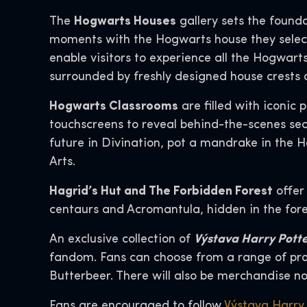
The
Hogwarts Houses
gallery sets the found
moments with the Hogwarts house they select 
enable visitors to experience all the Hogwarts
surrounded by freshly designed house crests 
Hogwarts Classrooms
are filled with iconic 
touchscreens to reveal behind-the-scenes sec
future in Divination, pot a mandrake in the 
Arts.
Hagrid’s Hut and The Forbidden Forest
offer
centaurs and Acromantula, hidden in the fores
An exclusive collection of
Výstava Harry Potte
fandom. Fans can choose from a range of prod
Butterbeer. There will also be merchandise no
Fans are encouraged to follow
Výstava Harry 