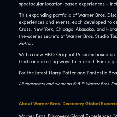
spectacular location-based experiences – inc
This expanding portfolio of Warner Bros. Dis
experiences and events, each developed to ce
Cross, New York, Chicago, Akasaka, and Hara
the-scenes secrets at Warner Bros. Studio To
Potter
.
With a new HBO Original TV series based on 
fresh and exciting ways to interact. For its g
For the latest Harry Potter and Fantastic Bea
All characters and elements © & ™ Warner Bros. Ente
About Warner Bros. Discovery Global Experi
Warner Bros. Discovery Global Experiences (W