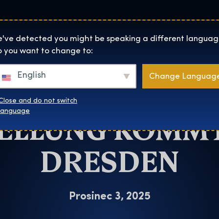
Lokality
O Nás
Naku
The Exhibition home page
've detected you might be speaking a different languag
 you want to change to:
Dresden
English
Change Languag
RY POTTER ™ :
Close and do not switch
ELLUNG KOMM
language
DRESDEN
Prosinec 3, 2025