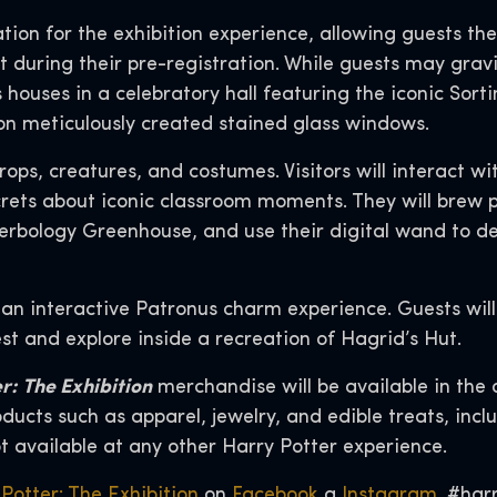
ation for the exhibition experience, allowing guests t
during their pre-registration. While guests may gravit
 houses in a celebratory hall featuring the iconic Sorti
on meticulously created stained glass windows.
props, creatures, and costumes. Visitors will interact 
rets about iconic classroom moments. They will brew p
Herbology Greenhouse, and use their digital wand to d
 an interactive Patronus charm experience. Guests will
t and explore inside a recreation of Hagrid’s Hut.
r: The Exhibition
merchandise will be available in the o
ucts such as apparel, jewelry, and edible treats, incl
t available at any other Harry Potter experience.
Potter: The Exhibition
on
Facebook
a
Instagram
. #har