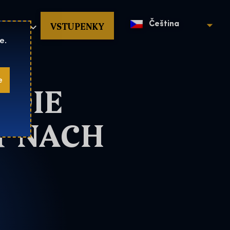
povat
VSTUPENKY
Čeština
e.
e
 DIE
T NACH