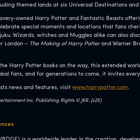
luding themed lands at six Universal Destinations an
covery-owned Harry Potter and Fantastic Beasts offer
lebrate special moments and locations that fans cheris
juku. Wizards, witches and Muggles alike can also dis
ur London –
The Making of Harry Potter
and Warner Bro
the Harry Potter books on the way, this extended worl
lobal fans, and for generations to come, it invites ever
sts news and features, visit
www.harrypotter.com
.
rtainment Inc. Publishing Rights © JKR. (s25)
ences
BDGE) is a worldwide leader in the creation, developm