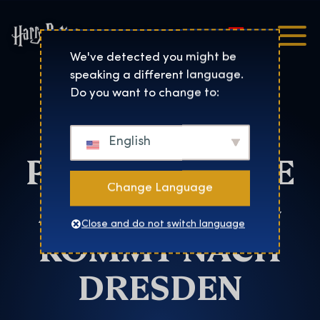
Magyar
Harry Potter™: The Exhibi
We've detected you might be
speaking a different language.
Dresden
Do you want to change to:
HARRY
English
POTTER ™ : DIE
Change Language
AUSSTELLUNG
Close and do not switch language
KOMMT NACH
DRESDEN