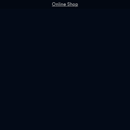
Online Shop
Prenotaci
SIGN UP FOR OUR NEWSLETTER