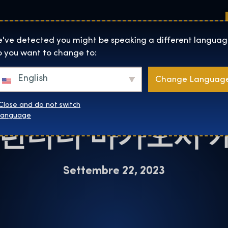
Sedi
Informazioni su
Negozio
The Exhibition home page
've detected you might be speaking a different languag
 you want to change to:
Macao
English
Change Languag
 위자딩 월드’ 전시,
Close and do not switch
 런더너 마카오서 
language
Settembre 22, 2023