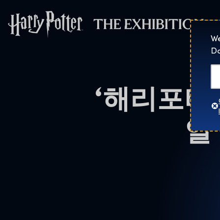
Harry Potter™: 
We
Do
‘해리포터와
일