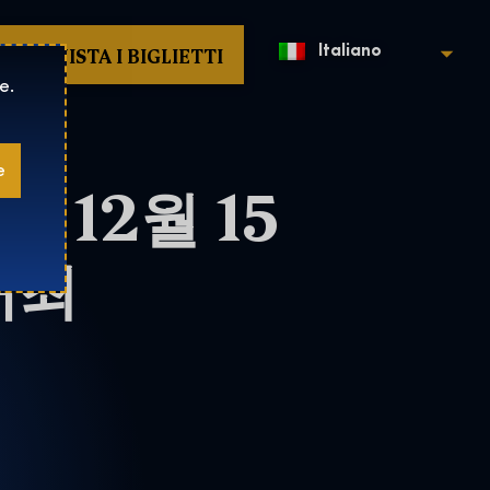
ACQUISTA I BIGLIETTI
Italiano
e.
e
 12월 15
개최