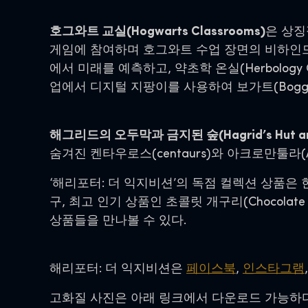
호그와트 교실(Hogwarts Classrooms)
은 상징
게임에 참여하며 호그와트 수업 장면의 비하인드 스토리
에서 미래를 예측하고, 약초학 온실(Herbology Gr
업에서 디지털 지팡이를 사용하여 보가트(Bogga
해그리드의 오두막과 금지된 숲(Hagrid’s Hut and T
숨겨진 켄타우로스(centaurs)와 아크로만툴라(
‘해리포터: 더 익지비션’의 독점 컬렉션 상품은
구, 최고 인기 상품인 초콜릿 개구리(Chocolate
상품들을 만나볼 수 있다.
해리포터: 더 익지비션은
페이스북
,
인스타그램
고화질 사진은 아래 링크에서 다운로드 가능하