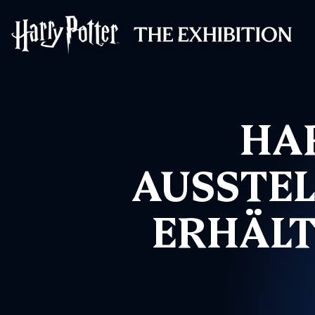
Harry Potter™: 
HA
AUSSTEL
ERHÄLT