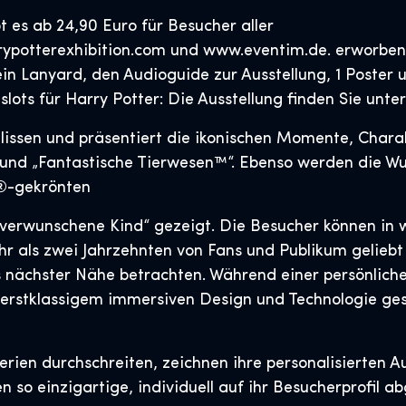
bt es ab 24,90 Euro für Besucher aller
rypotterexhibition.com und www.eventim.de. erworben
n Lanyard, den Audioguide zur Ausstellung, 1 Poster u
slots für Harry Potter: Die Ausstellung finden Sie unte
 Kulissen und präsentiert die ikonischen Momente, Cha
und „Fantastische Tierwesen™“. Ebenso werden die Wun
y®-gekrönten
verwunschene Kind“ gezeigt. Die Besucher können in 
r als zwei Jahrzehnten von Fans und Publikum geliebt
s nächster Nähe betrachten. Während einer persönlich
erstklassigem immersiven Design und Technologie ge
rien durchschreiten, zeichnen ihre personalisierten 
n so einzigartige, individuell auf ihr Besucherprofil a