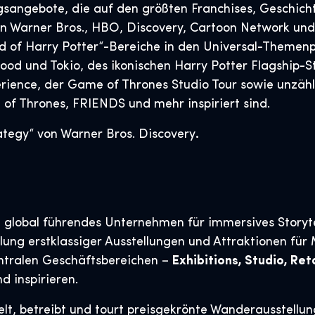
sangebote, die auf den größten Franchises, Geschicht
n Warner Bros., HBO, Discovery, Cartoon Network und
 of Harry Potter“-Bereiche in den Universal-Themenp
wood und Tokio, des ikonischen Harry Potter Flagship-S
ence, der Game of Thrones Studio Tour sowie unzählig
of Thrones, FRIENDS und mehr inspiriert sind.
ategy“ von Warner Bros. Discovery
.
n global führendes Unternehmen für immersives Storyte
klung erstklassiger Ausstellungen und Attraktionen für
zentralen Geschäftsbereichen –
Exhibitions, Studio, Ret
d inspirieren.
elt, betreibt und tourt preisgekrönte Wanderausstellu