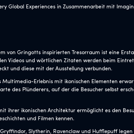
ery Global Experiences in Zusammenarbeit mit Imagine 
em von Gringotts inspirierten Tresorraum ist eine Ers
den Videos und wörtlichen Zitaten werden beim Eintre
ckt und diese mit der Ausstellung verbunden.
s Multimedia-Erlebnis mit ikonischen Elementen erwart
rte des Plünderers, auf der die Besucher selbst ersc
it ihrer ikonischen Architektur ermöglicht es den B
Geschichten und Filmen kennen.
ryffindor, Slytherin, Ravenclaw und Hufflepuff legen 