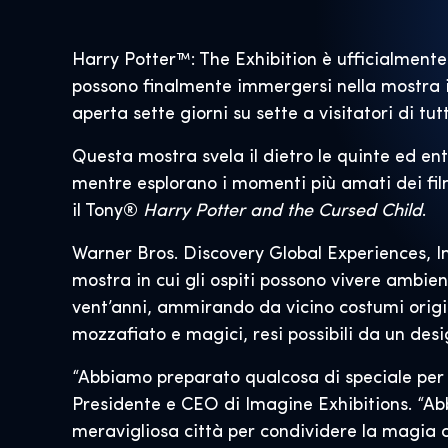
Harry Potter™: The Exhibition è ufficialment
possono finalmente immergersi nella mostra in
aperta sette giorni su sette a visitatori di tutt
Questa mostra svela il dietro le quinte ed ent
mentre esplorano i momenti più amati dei fil
il Tony®
Harry Potter and the Cursed Child
.
Warner Bros. Discovery Global Experiences, I
mostra in cui gli ospiti possono vivere ambie
vent’anni, ammirando da vicino costumi origin
mozzafiato e magici, resi possibili da un desi
“Abbiamo preparato qualcosa di speciale per og
Presidente e CEO di Imagine Exhibitions. “Ab
meravigliosa città per condividere la magia con