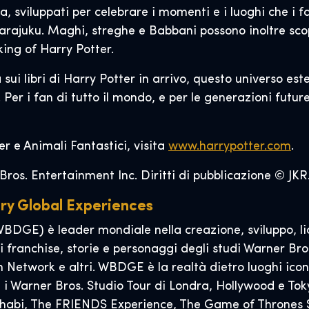
a, sviluppati per celebrare i momenti e i luoghi che i 
rajuku. Maghi, streghe e Babbani possono inoltre scopr
king of Harry Potter.
ui libri di Harry Potter in arrivo, questo universo est
Per i fan di tutto il mondo, e per le generazioni future
er e Animali Fantastici, visita
www.harrypotter.com
.
ros. Entertainment Inc. Diritti di pubblicazione © JKR.
ery Global Experiences
BDGE) è leader mondiale nella creazione, sviluppo, li
i franchise, storie e personaggi degli studi Warner Bro
n Network e altri. WBDGE è la realtà dietro luoghi ico
 i Warner Bros. Studio Tour di Londra, Hollywood e Toky
abi, The FRIENDS Experience, The Game of Thrones St