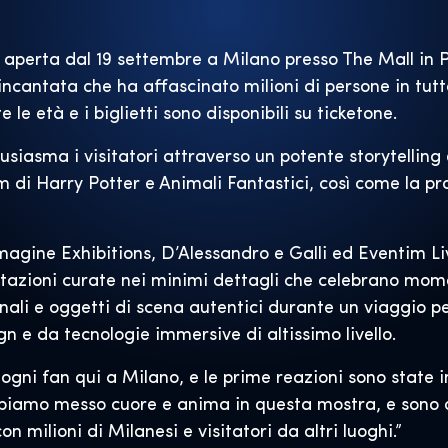
e aperta dal 19 settembre a Milano presso The Mall in
cantata che ha affascinato milioni di persone in tutto
e le età e i biglietti sono disponibili su ticketone.
usiasma i visitatori attraverso un potente storytelling
m di Harry Potter e Animali Fantastici, così come la 
magine Exhibitions, D’Alessandro e Galli ed Eventim L
ntazioni curate nei minimi dettagli che celebrano mome
ali e oggetti di scena autentici durante un viaggio pe
gn e da tecnologie immersive di altissimo livello.
ni fan qui a Milano, e le prime reazioni sono state inc
biamo messo cuore e anima in questa mostra, e sono on
 milioni di Milanesi e visitatori da altri luoghi.”