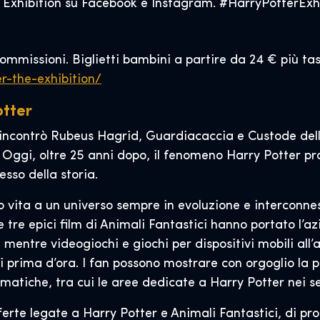
he Exhibition su Facebook e Instagram. #HarryPotterExh
commissioni. Biglietti bambini a partire da 24 € più tass
er-the-exhibition/
otter
 incontrò Rubeus Hagrid, Guardiacaccia e Custode dell
p. Oggi, oltre 25 anni dopo, il fenomeno Harry Potter p
sso della storia.
o vita a un universo sempre in evoluzione e interconnes
e tre epici film di Animali Fantastici hanno portato l’
, mentre videogiochi e giochi per dispositivi mobili a
prima d’ora. I fan possono mostrare con orgoglio la p
ematiche, tra cui le aree dedicate a Harry Potter nei s
erte legate a Harry Potter e Animali Fantastici, di pro