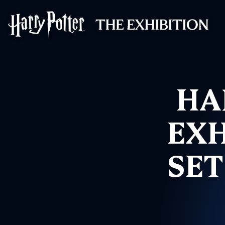
Harry Potter™: 
HA
EXH
SET