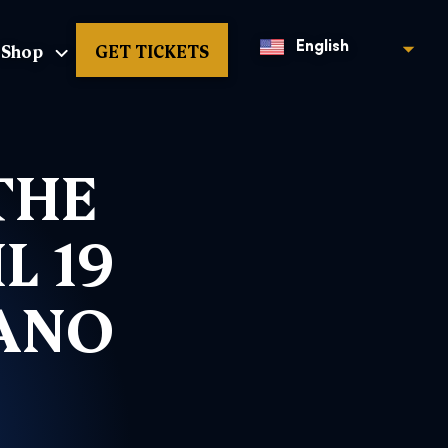
Shop
GET TICKETS
English
THE
L 19
LANO