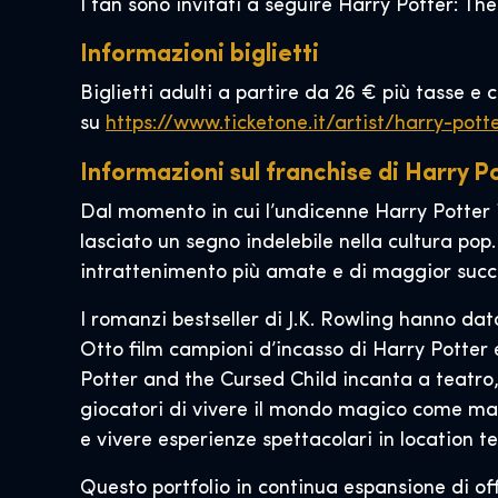
I fan sono invitati a seguire Harry Potter: T
Informazioni biglietti
Biglietti adulti a partire da 26 € più tasse e 
su
https://www.ticketone.it/artist/harry-pott
Informazioni sul franchise di Harry P
Dal momento in cui l’undicenne Harry Potter
lasciato un segno indelebile nella cultura po
intrattenimento più amate e di maggior succe
I romanzi bestseller di J.K. Rowling hanno dat
Otto film campioni d’incasso di Harry Potter 
Potter and the Cursed Child incanta a teatro
giocatori di vivere il mondo magico come mai 
e vivere esperienze spettacolari in location t
Questo portfolio in continua espansione di off