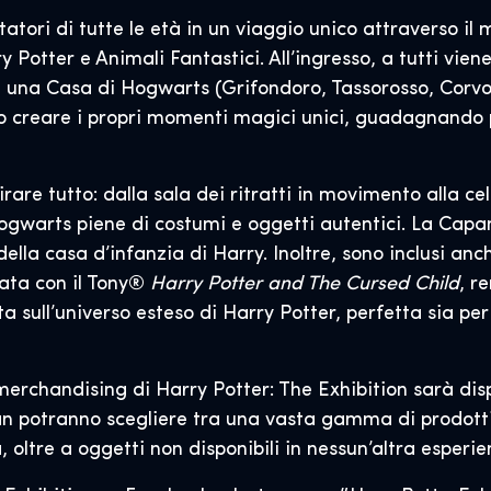
atori di tutte le età in un viaggio unico attraverso il
ry Potter e Animali Fantastici. All’ingresso, a tutti vi
e una Casa di Hogwarts (Grifondoro, Tassorosso, Corvon
no creare i propri momenti magici unici, guadagnando p
rare tutto: dalla sala dei ritratti in movimento alla c
i Hogwarts piene di costumi e oggetti autentici. La Ca
 della casa d’infanzia di Harry. Inoltre, sono inclusi an
ata con il Tony®
Harry Potter and The Cursed Child
, r
sull’universo esteso di Harry Potter, perfetta sia per 
merchandising di Harry Potter: The Exhibition sarà disp
fan potranno scegliere tra una vasta gamma di prodotti,
 oltre a oggetti non disponibili in nessun’altra esperie