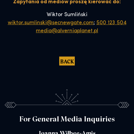
Zapytania od mediów proszę kierować do:
Wiktor Sumliński
wiktor.sumlinski@secnewgate.com
;
500 123 504
media@alverniaplanet.pl
BACK
For General Media Inquiries
Joanna Wilbee-Amis