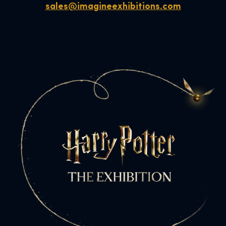
sales@imagineexhibitions.com