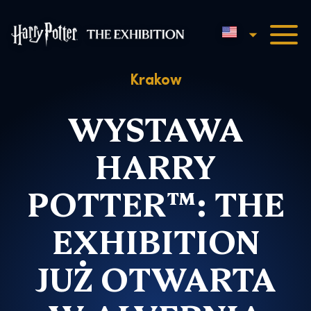
English
Harry Potter™: The Exhibi
Krakow
WYSTAWA
HARRY
POTTER™: THE
EXHIBITION
JUŻ OTWARTA