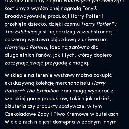
również dioramy z cyklu
Fantastycznych zwierząt
i
kostiumy z wyróżnionej nagrodą Tony®
Broadwayowskiej produkcji Harry Potter i
przeklęte dziecko, dzięki czemu
Harry Potter™:
The Exhibition
jest najbardziej wszechstronną i
obszerną wystawą objazdową z uniwersum
Harry’ego Pottera
, idealną zarówno dla
długoletnich fanów, jak i tych, którzy dopiero
zaczynają swoją przygodę z magią.
W sklepie na terenie wystawy można zakupić
ekskluzywną kolekcję merchandise’u
Harry
Potter™: The Exhibition
. Fani mogą wybierać z
szerokiej gamy produktów, takich jak odzież,
biżuteria czy produkty spożywcze, w tym
Czekoladowe Żaby i Piwo Kremowe w butelkach.
Wiele z nich nie jest dostępna w żadnym innym