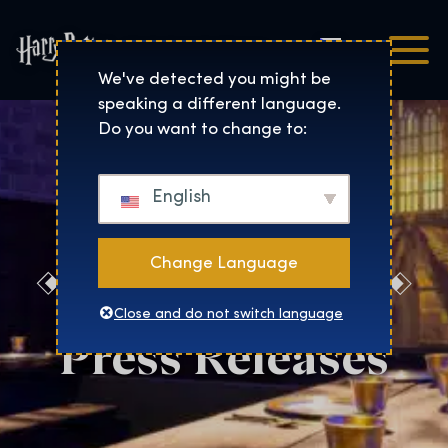
Čeština
Harry Potter™: The Exhibi
We've detected you might be
speaking a different language.
Do you want to change to:
English
Change Language
New York City
Close and do not switch language
Press Releases