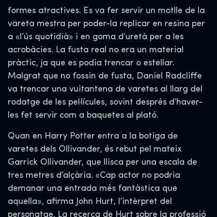
formes atractives. Es va fer servir un motlle de la
vareta mestra per poder-la replicar en resina per
a «l’ús quotidià» i en goma d’uretà per a les
acrobàcies. La fusta real no era un material
pràctic, ja que es podia trencar o estellar.
Malgrat que no fossin de fusta, Daniel Radcliffe
va trencar una vuitantena de varetes al llarg del
rodatge de les pel·lícules, sovint després d’haver-
les fet servir com a baquetes al plató.
Quan en Harry Potter entra a la botiga de
varetes dels Ollivander, és rebut pel mateix
Garrick Ollivander, que llisca per una escala de
tres metres d’alçària. «Cap actor no podria
demanar una entrada més fantàstica que
aquella», afirma John Hurt, l’intèrpret del
personatge. La recerca de Hurt sobre la professió