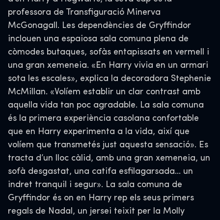
professora de Transfiguració Minerva
McGonagall. Les dependències de Gryffindor
inclouen una espaiosa sala comuna plena de
còmodes butaques, sofàs entapissats en vermell i
una gran xemeneia. «En Harry vivia en un armari
sota les escales», explica la decoradora Stephenie
McMillan. «Volíem establir un clar contrast amb
aquella vida tan poc agradable. La sala comuna
és la primera experiència casolana confortable
que en Harry experimenta a la vida, així que
volíem que transmetés just aquesta sensació». Es
tracta d’un lloc càlid, amb una gran xemeneia, un
sofà desgastat, una catifa esfilagarsada… un
indret tranquil i segur». La sala comuna de
Gryffindor és on en Harry rep els seus primers
regals de Nadal, un jersei teixit per la Molly