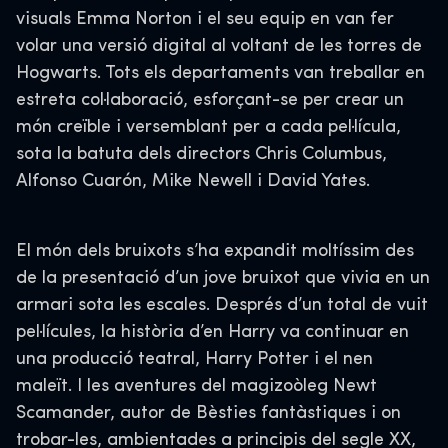
visuals Emma Norton i el seu equip en van fer
volar una versió digital al voltant de les torres de
Hogwarts. Tots els departaments van treballar en
estreta col·laboració, esforçant-se per crear un
món creïble i versemblant per a cada pel·lícula,
sota la batuta dels directors Chris Columbus,
Alfonso Cuarón, Mike Newell i David Yates.
El món dels bruixots s’ha expandit moltíssim des
de la presentació d’un jove bruixot que vivia en un
armari sota les escales. Després d’un total de vuit
pel·lícules, la història d’en Harry va continuar en
una producció teatral, Harry Potter i el nen
maleït. I les aventures del magizoòleg Newt
Scamander, autor de Bèsties fantàstiques i on
trobar-les, ambientades a principis del segle XX,