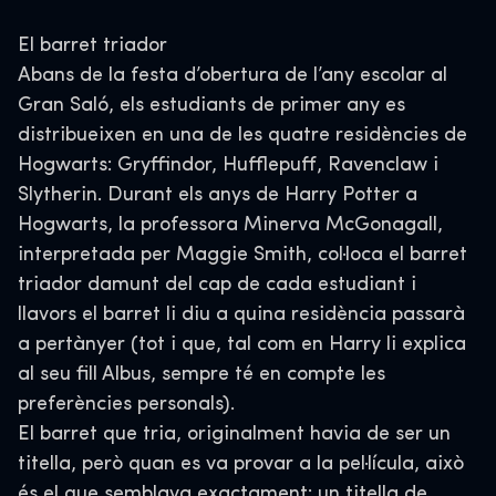
El barret triador
Abans de la festa d’obertura de l’any escolar al
Gran Saló, els estudiants de primer any es
distribueixen en una de les quatre residències de
Hogwarts: Gryffindor, Hufflepuff, Ravenclaw i
Slytherin. Durant els anys de Harry Potter a
Hogwarts, la professora Minerva McGonagall,
interpretada per Maggie Smith, col·loca el barret
triador damunt del cap de cada estudiant i
llavors el barret li diu a quina residència passarà
a pertànyer (tot i que, tal com en Harry li explica
al seu fill Albus, sempre té en compte les
preferències personals).
El barret que tria, originalment havia de ser un
titella, però quan es va provar a la pel·lícula, això
és el que semblava exactament: un titella de