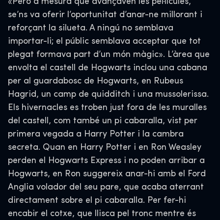
«Però a mesura que avançaven les pel·lícules,
se’ns va oferir l’oportunitat d’anar-ne millorant i
reforçant la silueta. A ningú no semblava
importar-li; el públic semblava acceptar que tot
plegat formava part d’un món màgic». L’àrea que
envolta el castell de Hogwarts inclou una cabana
per al guardabosc de Hogwarts, en Rubeus
Hagrid, un camp de quidditch i una mussolerissa.
Els hivernacles es troben just fora de les muralles
del castell, com també un pi cabaralla, vist per
primera vegada a Harry Potter i la cambra
secreta. Quan en Harry Potter i en Ron Weasley
perden el Hogwarts Express i no poden arribar a
Hogwarts, en Ron suggereix anar-hi amb el Ford
Anglia volador del seu pare, que acaba aterrant
directament sobre el pi cabaralla. Per fer-hi
encabir el cotxe, que llisca pel tronc mentre és