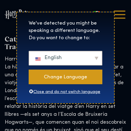
Italiano
Harry Potter™: The Exhibi
We've detected you might be
speaking a different language.
Catalan – Audio Guide Final
Do you want to change to:
Transcript:
English
Harry Potter: del paper a la pantalla
La història d’un noi que agafa un tren per anar a
una escola per a bruixots es va concebre, de fet,
Change Language
viatjant en tren cap a l’estació de King’s Cross de
Londres. A partir de la seva idea inicial,
Close and do not switch language
l’escriptora de Harry Potter, J. K. Rowling, va
relatar la història del viatge d’en Harry en set
llibres —els set anys a l’Escola de Bruixeria
Hogwarts—, que comencen quan el noi descobreix
que no només és un bruixot, sinó que el seu destí