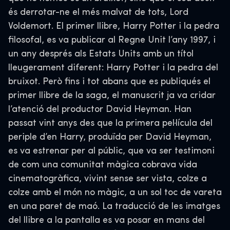
és derrotar-ne el més malvat de tots, Lord
Voldemort. El primer llibre, Harry Potter i la pedra
filosofal, es va publicar al Regne Unit l’any 1997, i
un any després als Estats Units amb un títol
lleugerament diferent: Harry Potter i la pedra del
bruixot. Però fins i tot abans que es publiqués el
primer llibre de la saga, el manuscrit ja va cridar
l’atenció del productor David Heyman. Han
passat vint anys des que la primera pel·lícula del
periple d’en Harry, produïda per David Heyman,
es va estrenar per al públic, que va ser testimoni
de com una comunitat màgica cobrava vida
cinematogràfica, vivint sense ser vista, colze a
colze amb el món no màgic, a un sol toc de vareta
en una paret de maó. La traducció de les imatges
del llibre a la pantalla es va posar en mans del