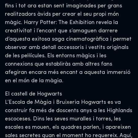
fins i tot ara estan sent imaginades per grans
realitzadors àvids per crear el seu propi món
màgic. Harry Potter: The Exhibition revela la
creativitat i l’encant que s’amaguen darrere
d’aquesta exitosa saga cinematogràfica i permet
observar amb detall accessoris i vestits originals
de les pel·lícules. Els entorns màgics i les
connexions que establiràs amb altres fans
afegiran encara més encant a aquesta immersió
en el món de la màgia.
El castell de Hogwarts
L’Escola de Màgia i Bruixeria Hogwarts es va
construir fa més de doscents anys a les Highlands
escoceses. Dins les seves muralles i torres, les
escales es mouen, els quadres parlen, i apareixen
sales secretes quan el moment ho requereix. Aquí,