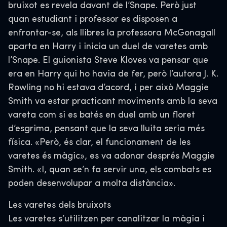
bruixot es revela davant de l’Snape. Però just
quan estudiant i professor es disposen a
enfrontar-se, als llibres la professora McGonagall
aparta en Harry i inicia un duel de varetes amb
l’Snape. El guionista Steve Kloves va pensar que
era en Harry qui ho havia de fer, però l’autora J. K.
Rowling no hi estava d’acord, i per això Maggie
Smith va estar practicant moviments amb la seva
vareta com si es batés en duel amb un floret
d’esgrima, pensant que la seva lluita seria més
física. «Però, és clar, el funcionament de les
varetes és màgic», es va adonar després Maggie
Smith. «I, quan se’n fa servir una, els combats es
poden desenvolupar a molta distància».
Les varetes dels bruixots
Les varetes s’utilitzen per canalitzar la màgia i