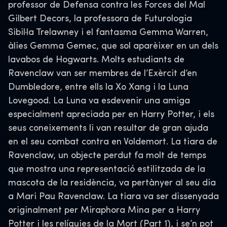
professor de Defensa contra les Forces del Mal
Gilbert Decors, la professora de Futurologia
Sibil·la Trelawney i el fantasma Gemma Warren,
àlies Gemma Gemec, que sol aparèixer en un dels
lavabos de Hogwarts. Molts estudiants de
Ravenclaw van ser membres de l’Exèrcit d’en
Dumbledore, entre ells la Xo Xang i la Luna
Lovegood. La Luna va esdevenir una amiga
especialment apreciada per en Harry Potter, i els
seus coneixements li van resultar de gran ajuda
en el seu combat contra en Voldemort. La tiara de
Ravenclaw, un objecte perdut fa molt de temps
que mostra una representació estilitzada de la
mascota de la residència, va pertànyer al seu dia
a Mari Pau Ravenclaw. La tiara va ser dissenyada
originalment per Miraphora Mina per a Harry
Potter i les relíquies de la Mort (Part 1), i se’n pot