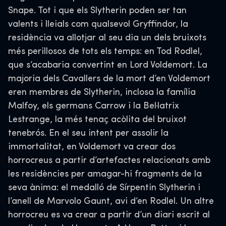
Snape. Tot i que els Slytherin poden ser tan
valents i lleials com qualsevol Gryffindor, la
residència va allotjar al seu dia un dels bruixots
més perillosos de tots els temps: en Tod Rodlel,
que s’acabaria convertint en Lord Voldemort. La
majoria dels Cavallers de la mort d’en Voldemort
eren membres de Slytherin, inclosa la família
Malfoy, els germans Carrow i la Bel·latrix
Lestrange, la més tenaç acòlita del bruixot
tenebrós. En el seu intent per assolir la
immortalitat, en Voldemort va crear dos
horrocreus a partir d’artefactes relacionats amb
les residències per amagar-hi fragments de la
seva ànima: el medalló de Sírpentin Slytherin i
l’anell de Marvolo Gaunt, avi d’en Rodlel. Un altre
horrocreu es va crear a partir d’un diari escrit al