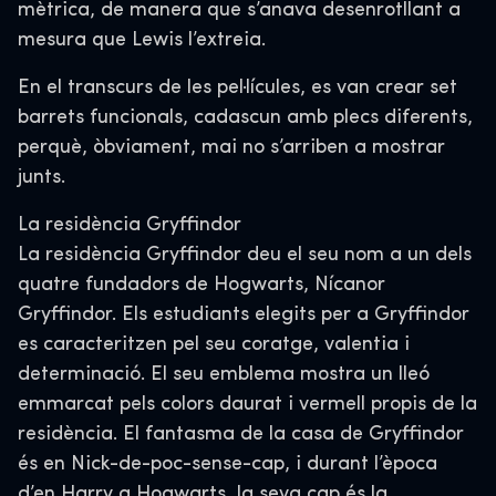
mètrica, de manera que s’anava desenrotllant a
mesura que Lewis l’extreia.
En el transcurs de les pel·lícules, es van crear set
barrets funcionals, cadascun amb plecs diferents,
perquè, òbviament, mai no s’arriben a mostrar
junts.
La residència Gryffindor
La residència Gryffindor deu el seu nom a un dels
quatre fundadors de Hogwarts, Nícanor
Gryffindor. Els estudiants elegits per a Gryffindor
es caracteritzen pel seu coratge, valentia i
determinació. El seu emblema mostra un lleó
emmarcat pels colors daurat i vermell propis de la
residència. El fantasma de la casa de Gryffindor
és en Nick-de-poc-sense-cap, i durant l’època
d’en Harry a Hogwarts, la seva cap és la