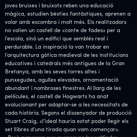
joves bruixes i bruixots reben una educació
màgica, estudien bèsties fantàstiques, aprenen a
volar amb escombra i molt més. Els realitzadors
no volien un castell de «conte de fades» per a
l’escola, sinó un edifici que semblés real i
perdurable. La inspiració la van trobar en
l’arquitectura gòtica medieval de les institucions
educatives i catedrals més antigues de la Gran
Bretanya, amb les seves torres altes i
punxegudes, agulles elevades, ornamentació
abundant i nombroses finestres. Al llarg de les
pel·lícules, el castell de Hogwarts ha anat
evolucionant per adaptar-se a les necessitats de
cada història. Segons el dissenyador de producció
Stuart Craig, «l’ideal hauria estat poder llegir els
set llibres d’una tirada quan vam començar».