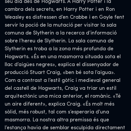
seu dia des de Hogwarts. A Harry Potter i la
cambra dels secrets, en Harry Potter i en Ron
Weasley es disfressen d’en Crabbe i en Goyle fent
servir la poció de la mutació per visitar la sala
comuna de Slytherin a la recerca d’informació
sobre l’hereu de Slytherin. La sala comuna de
Slytherin es troba a la zona més profunda de
Hogwarts. «És en una masmorra situada sota el
llac d’aigües negres», explica el dissenyador de
producció Stuart Craig, «ben bé sota l’aigua».
Com a contrast a l’estil gòtic i medieval general
del castell de Hogwarts, Craig va triar un estil
arquitectònic una mica anterior, el romànic. «Té
un aire diferent», explica Craig. «És molt més
sòlid, més robust, tal com s’esperaria d’una
masmorra. La nostra altra premissa és que
l’estança havia de semblar esculpida directament