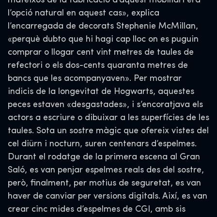
mateixos de la fabricació d’aquest mobiliari era
l’opció natural en aquest cas», explica
l’encarregada de decorats Stephenie McMillan,
«perquè dubto que hi hagi cap lloc on es puguin
comprar o llogar cent vint metres de taules de
refectori o els dos-cents quaranta metres de
bancs que les acompanyaven». Per mostrar
indicis de la longevitat de Hogwarts, aquestes
peces estaven «desgastades», i s’encoratjava els
actors a escriure o dibuixar a les superfícies de les
taules. Sota un sostre màgic que ofereix vistes del
cel diürn i nocturn, suren centenars d’espelmes.
Durant el rodatge de la primera escena al Gran
Saló, es van penjar espelmes reals des del sostre,
però, finalment, per motius de seguretat, es van
haver de canviar per versions digitals. Així, es van
crear cinc mides d’espelmes de CGI, amb sis