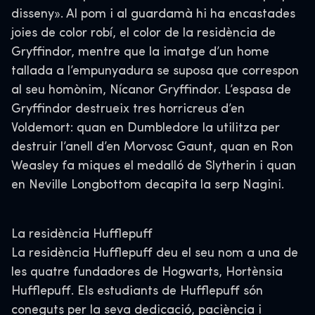
disseny». Al pom i al guardamà hi ha encastades
joies de color robí, el color de la residència de
Gryffindor, mentre que la imatge d’un home
tallada a l’empunyadura se suposa que correspon
al seu homònim, Nícanor Gryffindor. L’espasa de
Gryffindor destrueix tres horricreus d’en
Voldemort: quan en Dumbledore la utilitza per
destruir l’anell d’en Morvosc Gaunt, quan en Ron
Weasley fa miques el medalló de Slytherin i quan
en Neville Longbottom decapita la serp Nagini.
La residència Hufflepuff
La residència Hufflepuff deu el seu nom a una de
les quatre fundadores de Hogwarts, Hortènsia
Hufflepuff. Els estudiants de Hufflepuff són
coneguts per la seva dedicació, paciència i