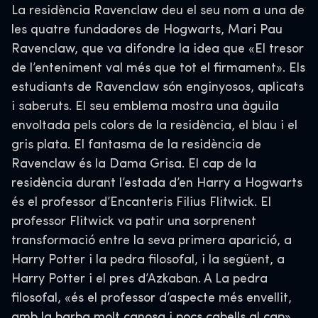
La residència Ravenclaw deu el seu nom a una de
les quatre fundadores de Hogwarts, Mari Pau
Ravenclaw, que va difondre la idea que «El tresor
de l’enteniment val més que tot el firmament». Els
estudiants de Ravenclaw són enginyosos, aplicats
i saberuts. El seu emblema mostra una àguila
envoltada pels colors de la residència, el blau i el
gris plata. El fantasma de la residència de
Ravenclaw és la Dama Grisa. El cap de la
residència durant l’estada d’en Harry a Hogwarts
és el professor d’Encanteris Filius Flitwick. El
professor Flitwick va patir una sorprenent
transformació entre la seva primera aparició, a
Harry Potter i la pedra filosofal, i la següent, a
Harry Potter i el pres d’Azkaban. A La pedra
filosofal, «és el professor d’aspecte més envellit,
amb la barba molt canosa i pocs cabells al cap»,