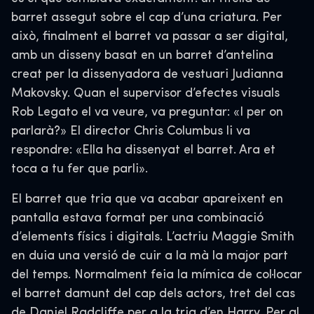
barret assegut sobre el cap d’una criatura. Per
això, finalment el barret va passar a ser digital,
amb un disseny basat en un barret d’antelina
creat per la dissenyadora de vestuari Judianna
Makovsky. Quan el supervisor d’efectes visuals
Rob Legato el va veure, va preguntar: «I per on
parlarà?» El director Chris Columbus li va
respondre: «Ella ha dissenyat el barret. Ara et
toca a tu fer que parli».
El barret que tria que va acabar apareixent en
pantalla estava format per una combinació
d’elements físics i digitals. L’actriu Maggie Smith
en duia una versió de cuir a la mà la major part
del temps. Normalment feia la mímica de col·locar
el barret damunt del cap dels actors, tret del cas
de Daniel Radcliffe per a la tria d’en Harry. Per al