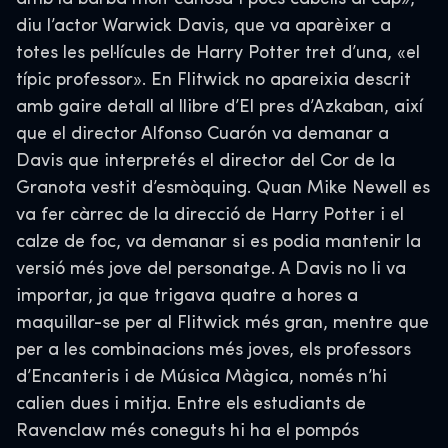
diu l’actor Warwick Davis, que va aparèixer a
totes les pel·lícules de Harry Potter tret d’una, «el
típic professor». En Flitwick no apareixia descrit
amb gaire detall al llibre d’El pres d’Azkaban, així
que el director Alfonso Cuarón va demanar a
Davis que interpretés el director del Cor de la
Granota vestit d’esmòquing. Quan Mike Newell es
va fer càrrec de la direcció de Harry Potter i el
calze de foc, va demanar si es podia mantenir la
versió més jove del personatge. A Davis no li va
importar, ja que trigava quatre a hores a
maquillar-se per al Flitwick més gran, mentre que
per a les combinacions més joves, els professors
d’Encanteris i de Música Màgica, només n’hi
calien dues i mitja. Entre els estudiants de
Ravenclaw més coneguts hi ha el pompós