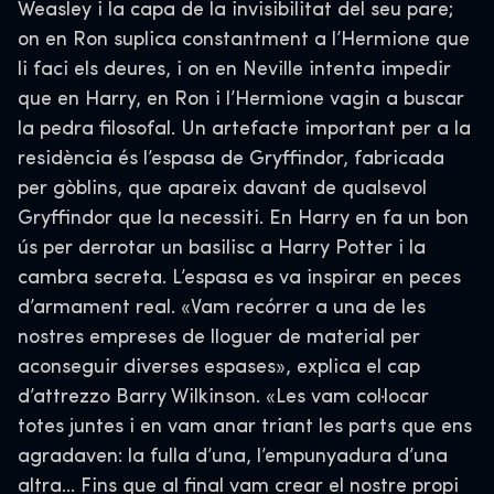
Weasley i la capa de la invisibilitat del seu pare;
on en Ron suplica constantment a l’Hermione que
li faci els deures, i on en Neville intenta impedir
que en Harry, en Ron i l’Hermione vagin a buscar
la pedra filosofal. Un artefacte important per a la
residència és l’espasa de Gryffindor, fabricada
per gòblins, que apareix davant de qualsevol
Gryffindor que la necessiti. En Harry en fa un bon
ús per derrotar un basilisc a Harry Potter i la
cambra secreta. L’espasa es va inspirar en peces
d’armament real. «Vam recórrer a una de les
nostres empreses de lloguer de material per
aconseguir diverses espases», explica el cap
d’attrezzo Barry Wilkinson. «Les vam col·locar
totes juntes i en vam anar triant les parts que ens
agradaven: la fulla d’una, l’empunyadura d’una
altra… Fins que al final vam crear el nostre propi