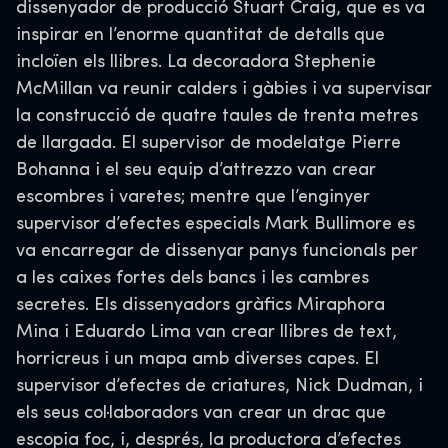
dissenyador de producció Stuart Craig, que es va
inspirar en l’enorme quantitat de detalls que
incloïen els llibres. La decoradora Stephenie
McMillan va reunir calders i gàbies i va supervisar
la construcció de quatre taules de trenta metres
de llargada. El supervisor de modelatge Pierre
Bohanna i el seu equip d’attrezzo van crear
escombres i varetes; mentre que l’enginyer
supervisor d’efectes especials Mark Bullimore es
va encarregar de dissenyar panys funcionals per
a les caixes fortes dels bancs i les cambres
secretes. Els dissenyadors gràfics Miraphora
Mina i Eduardo Lima van crear llibres de text,
horricreus i un mapa amb diverses capes. El
supervisor d’efectes de criatures, Nick Dudman, i
els seus col·laboradors van crear un drac que
escopia foc, i, després, la productora d’efectes