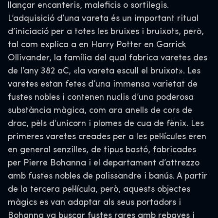
llançar encanteris, maleficis o sortilegis.
L’adquisició d’una vareta és un important ritual
d’iniciació per a totes les bruixes i bruixots, però,
tal com explica a en Harry Potter en Garrick
Ollivander, la família del qual fabrica varetes des
de l’any 382 aC, «la vareta escull el bruixot». Les
varetes estan fetes d’una immensa varietat de
fustes nobles i contenen nuclis d’una poderosa
substància màgica, com ara anells de cors de
drac, pèls d’unicorn i plomes de cua de fènix. Les
primeres varetes creades per a les pel·lícules eren
en general senzilles, de tipus bastó, fabricades
per Pierre Bohanna i el departament d’attrezzo
amb fustes nobles de palissandre i banús. A partir
de la tercera pel·lícula, però, aquests objectes
màgics es van adaptar als seus portadors i
Bohanna va buscar fustes rares amb rebaves i