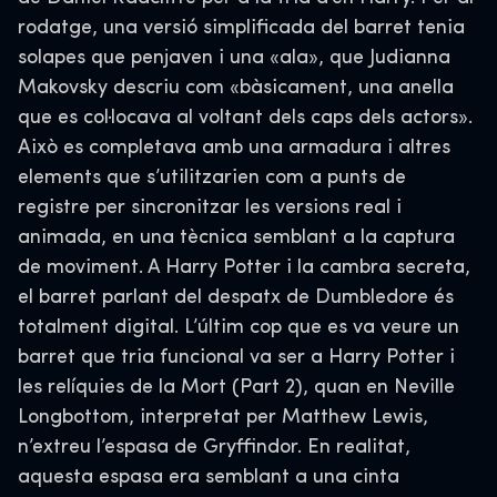
rodatge, una versió simplificada del barret tenia
solapes que penjaven i una «ala», que Judianna
Makovsky descriu com «bàsicament, una anella
que es col·locava al voltant dels caps dels actors».
Això es completava amb una armadura i altres
elements que s’utilitzarien com a punts de
registre per sincronitzar les versions real i
animada, en una tècnica semblant a la captura
de moviment. A Harry Potter i la cambra secreta,
el barret parlant del despatx de Dumbledore és
totalment digital. L’últim cop que es va veure un
barret que tria funcional va ser a Harry Potter i
les relíquies de la Mort (Part 2), quan en Neville
Longbottom, interpretat per Matthew Lewis,
n’extreu l’espasa de Gryffindor. En realitat,
aquesta espasa era semblant a una cinta