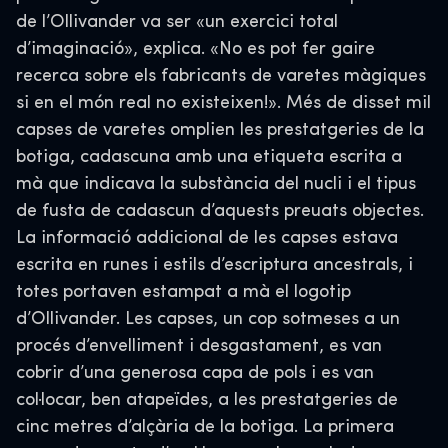
de l’Ollivander va ser «un exercici total
d’imaginació», explica. «No es pot fer gaire
recerca sobre els fabricants de varetes màgiques
si en el món real no existeixen!». Més de disset mil
capses de varetes omplien les prestatgeries de la
botiga, cadascuna amb una etiqueta escrita a
mà que indicava la substància del nucli i el tipus
de fusta de cadascun d’aquests preuats objectes.
La informació addicional de les capses estava
escrita en runes i estils d’escriptura ancestrals, i
totes portaven estampat a mà el logotip
d’Ollivander. Les capses, un cop sotmeses a un
procés d’envelliment i desgastament, es van
cobrir d’una generosa capa de pols i es van
col·locar, ben atapeïdes, a les prestatgeries de
cinc metres d’alçària de la botiga. La primera