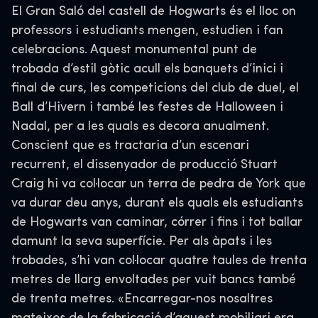
El Gran Saló del castell de Hogwarts és el lloc on
professors i estudiants mengen, estudien i fan
celebracions. Aquest monumental punt de
trobada d’estil gòtic acull els banquets d’inici i
final de curs, les competicions del club de duel, el
Ball d’Hivern i també les festes de Halloween i
Nadal, per a les quals es decora anualment.
Conscient que es tractaria d’un escenari
recurrent, el dissenyador de producció Stuart
Craig hi va col·locar un terra de pedra de York que
va durar deu anys, durant els quals els estudiants
de Hogwarts van caminar, córrer i fins i tot ballar
damunt la seva superfície. Per als àpats i les
trobades, s’hi van col·locar quatre taules de trenta
metres de llarg envoltades per vuit bancs també
de trenta metres. «Encarregar-nos nosaltres