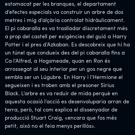
estomacat per les branques, el departament
d’efectes especials va construir un arbre de dos
metres i mig d’alçària controlat hidràulicament.
El pi cabaralla es va traslladar discretament més
a prop del castell per exigències del guió a Harry
Potter i el pres d’Azkaban. Es descobreix que hi ha
un túnel que condueix des del pi cabaralla fins a
Ca l’Alfred, a Hogsmeade, quan en Ron és
arrossegat al seu interior per un gos negre que
sembla ser un Lúgubre. En Harry i l’Hermione el
segueixen i es troben amb el presoner Sirius
Black. L’arbre es va reduir de mida perquè en
aquesta ocasió l’acció es desenvoluparia arran de
terra, però, tal com explica el dissenyador de
producció Stuart Craig, «encara que fos més
petit, això no el feia menys perillós».