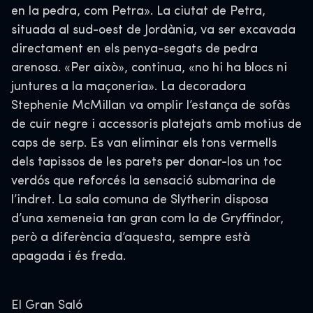
en la pedra, com Petra». La ciutat de Petra,
situada al sud-oest de Jordània, va ser excavada
directament en els penya-segats de pedra
arenosa. «Per això», continua, «no hi ha blocs ni
juntures a la maçoneria». La decoradora
Stephenie McMillan va omplir l’estança de sofàs
de cuir negre i accessoris platejats amb motius de
caps de serp. Es van eliminar els tons vermells
dels tapissos de les parets per donar-los un toc
verdós que reforcés la sensació submarina de
l’indret. La sala comuna de Slytherin disposa
d’una xemeneia tan gran com la de Gryffindor,
però a diferència d’aquesta, sempre està
apagada i és freda.
El Gran Saló