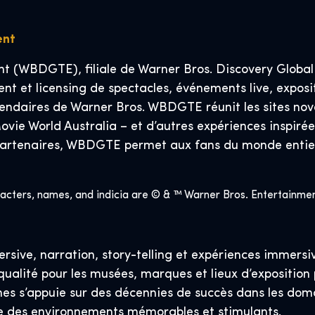
ent
 (WBDGTE), filiale de Warner Bros. Discovery Global 
t et licensing de spectacles, événements live, exposit
gendaires de Warner Bros. WBDGTE réunit les sites nov
vie World Australia – et d’autres expériences inspir
es partenaires, WBDGTE permet aux fans du monde entie
ers, names, and indicia are © & ™ Warner Bros. Entertainment 
ive, narration, story-telling et expériences immersive
 qualité pour les musées, marques et lieux d’exposition
nes s’appuie sur des décennies de succès dans les dom
e des environnements mémorables et stimulants.