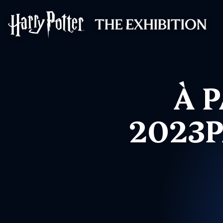
Harry Potter™: 
À P
2023P