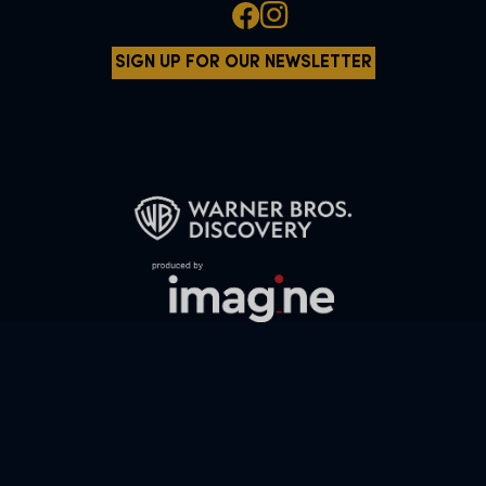
SIGN UP FOR OUR NEWSLETTER
All characters and elements © & ™ Warner Bros. Entertainment Inc.
WB SHIELD: © & ™ WBEI. Publishing Rights © JKR.