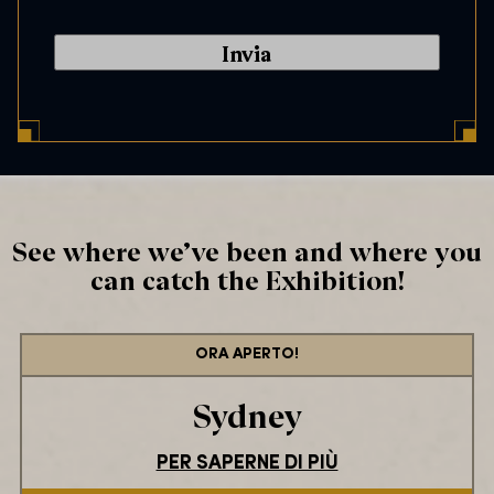
a
n
s
l
e
C
n
o
t
d
*
e
*
See where we’ve been and where you
can catch the Exhibition!
ORA APERTO!
Sydney
PER SAPERNE DI PIÙ