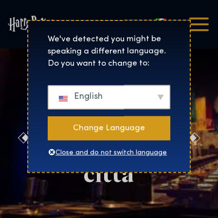
Italiano
Harry Potter™: The Exhibi
We've detected you might be
speaking a different language.
Do you want to change to:
English
Change Language
Nomina la tua
Close and do not switch language
città