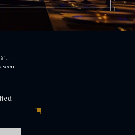
ition
s soon
fied