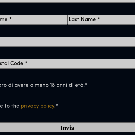
C
o
g
n
o
m
e
aro di avere almeno 18 anni di età.
*
ee to the
privacy policy.
*