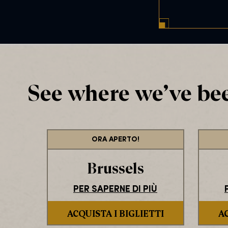
l
n
C
t
o
*
d
e
*
See where we’ve bee
ORA APERTO!
Brussels
PER SAPERNE DI PIÙ
ACQUISTA I BIGLIETTI
AC