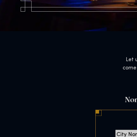
Let 
come 
Nom
C