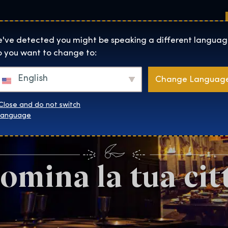
Sedi
Informazioni su
Negozio
The Exhibition home page
've detected you might be speaking a different languag
 you want to change to:
English
Change Languag
Close and do not switch
language
omina la tua cit