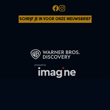
SCHRIJF JE IN VOOR ONZE NIEUWSBRIEF
Alle personages en elementen © & ™ Warner Bros. Entertainment
Inc. WB SHIELD: © & ™ WBEI. Uitgeversrechten © JKR.