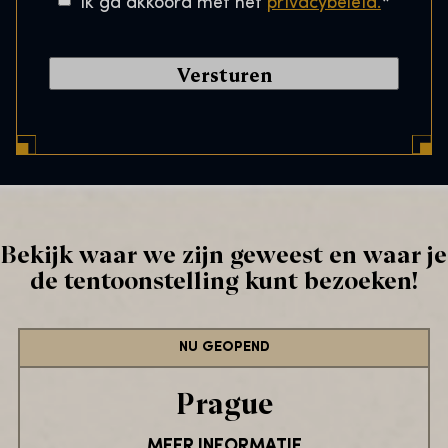
*
Ik ga akkoord met het
privacybeleid.
*
s
o
t
e
s
a
t
l
e
C
m
o
m
d
i
e
n
*
g
Bekijk waar we zijn geweest en waar je
*
de tentoonstelling kunt bezoeken!
NU GEOPEND
Prague
MEER INFORMATIE