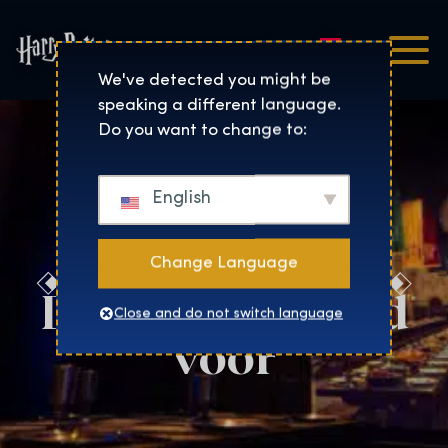
Nederlands
Harry Potter™: De Tentoo
We've detected you might be
speaking a different language.
Do you want to change to:
English
Change Language
Draag jouw stad
Close and do not switch language
voor